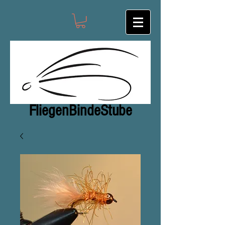
FliegenBindeStub
e