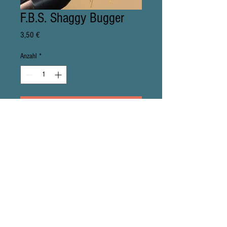
F.B.S. Shaggy Bugger
Preis
3,50 €
Anzahl
*
In den Warenkorb
...hat seine Fähigkeiten 'zig mal unter 
Beweis gestellt. Der geht immer und 
überall.Länge: 30mmGewicht: 0,50g-
Barbless-
© 2024 Nina Kosmalla; Fliegenbindestube
Impressum & Datenschutz