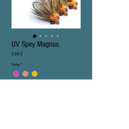
UV Spey Magnus
Preis
5,50 €
Farbe
*
Anzahl
*
In den Warenkorb