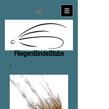
FliegenBindeStub
e